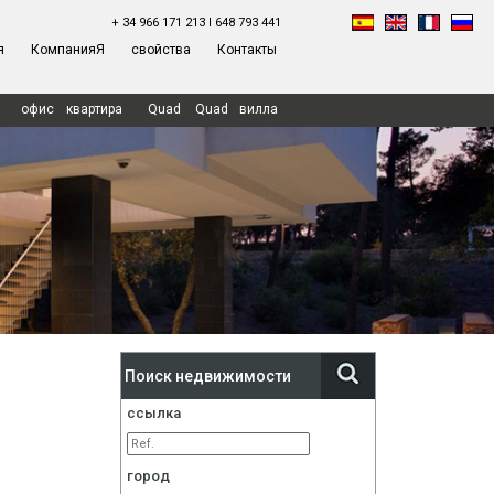
+ 34 966 171 213 I 648 793 441
я
КомпанияЯ
свойства
Контакты
mpresa
Propiedades
Servicios
Контакты
Legal
Cookies
офис
квартира
Quad
Quad
вилла
Поиск недвижимости
ссылка
город