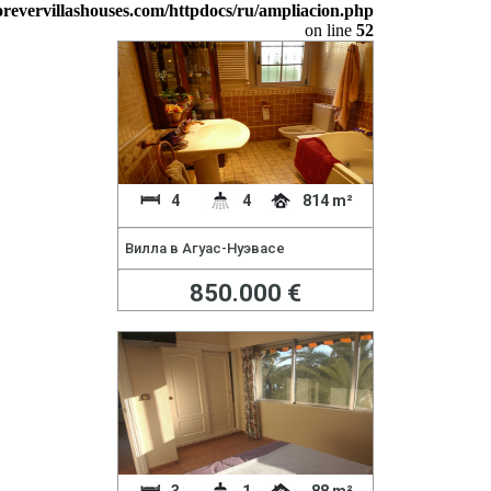
orevervillashouses.com/httpdocs/ru/ampliacion.php
on line
52
4
4
814 m²
Вилла в Агуас-Нуэвасе
850.000 €
3
1
88 m²