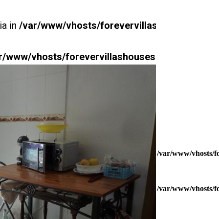
ia in
/var/www/vhosts/forevervillashouses.com/h
r/www/vhosts/forevervillashouses.com/httpdocs
Warning
: Unde
Warning
: Unde
/var/www/vhosts/f
/var/www/vhosts/f