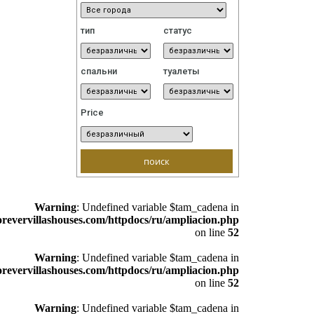
тип
статус
ttpdocs/ru/ampliacion.php
on line
306
спальни
туалеты
/ru/ampliacion.php
on line
306
Price
fined variable $referencia in
/var/www/vhosts/fore
fined variable $tit in
/var/www/vhosts/forevervill
Warning
: Undefined variable $tam_cadena in
orevervillashouses.com/httpdocs/ru/ampliacion.php
on line
52
Warning
: Undefined variable $tam_cadena in
orevervillashouses.com/httpdocs/ru/ampliacion.php
on line
52
Warning
: Undefined variable $tam_cadena in