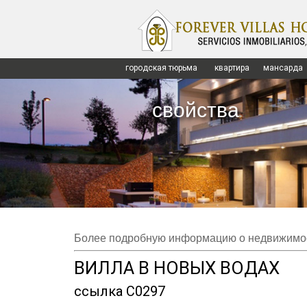
select DISTINCT c03 from inmuebles order by c03
Warning
: Undefined array key "c5" in
/var/www/vhosts/forevervil
Warning
: Undefined array key 13 in
/var/www/vhosts/forevervilla
C/ Caballero de R
городская тюрьма
квартира
мансарда
свойства
Более подробную информацию о недвижимо
ВИЛЛА В НОВЫХ ВОДАХ
ссылка C0297