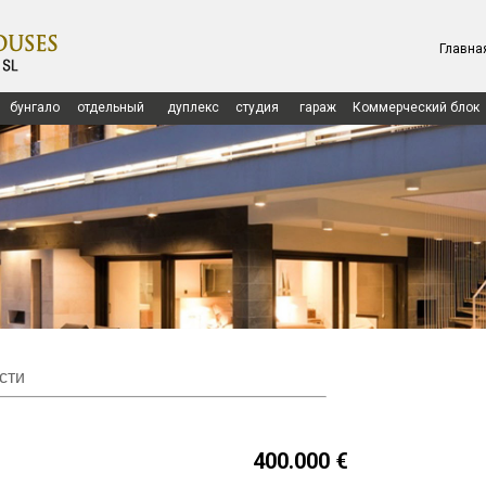
lashouses.com/httpdocs/ru/ampliacion.php
on line
134
Главна
shouses.com/httpdocs/ru/ampliacion.php
on line
143
odas, 20 (Esquina Azorín) • 03181 Torrevieja - Alicante
Главная
E
бунгало
отдельный
дуплекс
студия
гараж
Коммерческий блок
сти
400.000 €