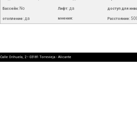
No
да
Бассейн:
Лифт:
доступ для инв
да
50
мнения:
отопление:
Расстояние:
Calle Orihuela, 2 • 03181 Torrevieja - Alicante