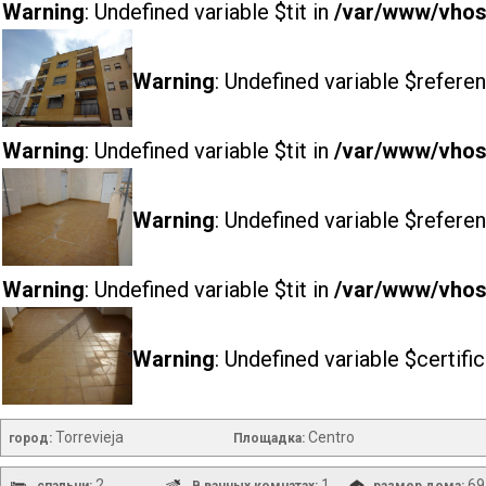
Warning
: Undefined variable $tit in
/var/www/vhost
Warning
: Undefined variable $referen
Warning
: Undefined variable $tit in
/var/www/vhost
Warning
: Undefined variable $referen
Warning
: Undefined variable $tit in
/var/www/vhost
Warning
: Undefined variable $certifi
Torrevieja
Centro
город:
Площадка:
2
1
69
спальни:
В ванных комнатах:
размер дома: